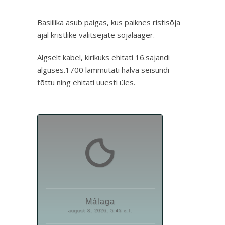
Basiilika asub paigas, kus paiknes ristisõja
ajal kristlike valitsejate sõjalaager.
Algselt kabel, kirikuks ehitati 16.sajandi
alguses.1700 lammutati halva seisundi
tõttu ning ehitati uuesti üles.
Málaga
august 8, 2026, 5:45 e.l.