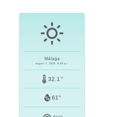
Málaga
august 7, 2026, 8:09 p.l.
32.1
°C
61
%
km/h