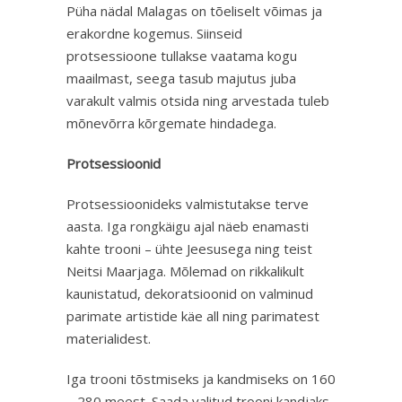
Püha nädal Malagas on tõeliselt võimas ja
erakordne kogemus. Siinseid
protsessioone tullakse vaatama kogu
maailmast, seega tasub majutus juba
varakult valmis otsida ning arvestada tuleb
mõnevõrra kõrgemate hindadega.
Protsessioonid
Protsessioonideks valmistutakse terve
aasta. Iga rongkäigu ajal näeb enamasti
kahte trooni – ühte Jeesusega ning teist
Neitsi Maarjaga. Mõlemad on rikkalikult
kaunistatud, dekoratsioonid on valminud
parimate artistide käe all ning parimatest
materialidest.
Iga trooni tõstmiseks ja kandmiseks on 160
– 280 meest. Saada valitud trooni kandjaks