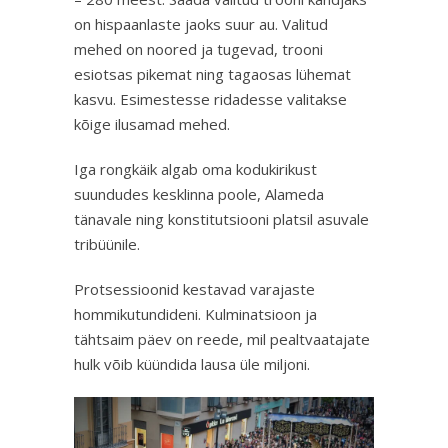
on hispaanlaste jaoks suur au. Valitud
mehed on noored ja tugevad, trooni
esiotsas pikemat ning tagaosas lühemat
kasvu. Esimestesse ridadesse valitakse
kõige ilusamad mehed.
Iga rongkäik algab oma kodukirikust
suundudes kesklinna poole, Alameda
tänavale ning konstitutsiooni platsil asuvale
tribüünile.
Protsessioonid kestavad varajaste
hommikutundideni. Kulminatsioon ja
tähtsaim päev on reede, mil pealtvaatajate
hulk võib küündida lausa üle miljoni.