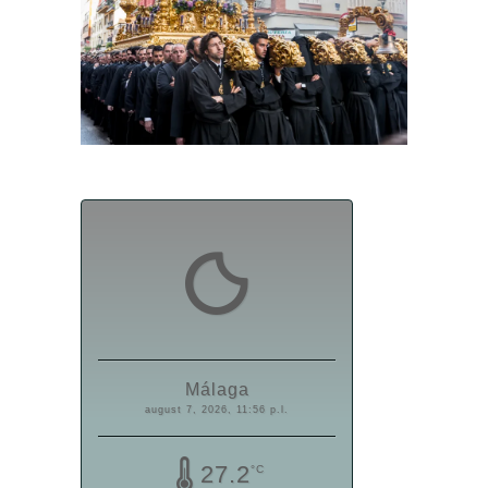
Málaga
august 7, 2026, 11:56 p.l.
27.2
°C