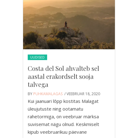
UUDISED
Costa del Sol ahvalteb sel
aastal erakordselt sooja
talvega
BY
PUHKAMALAGAS
/ VEEBRUAR 18, 2020
Kui jaanuari lõpp kostitas Malagat
üleujutuste ning ootamatu
rahetormiga, on veebruar märksa
suvisemat nägu olnud. Keskmiselt
kipub veebruarikuu päevane