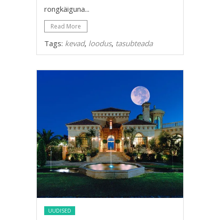
rongkäiguna...
Read More
Tags:
kevad
,
loodus
,
tasubteada
UUDISED