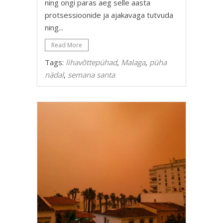
ning ongi paras aeg selle aasta
protsessioonide ja ajakavaga tutvuda
ning...
Read More
Tags:
lihavõttepühad
,
Malaga
,
püha
nädal
,
semana santa