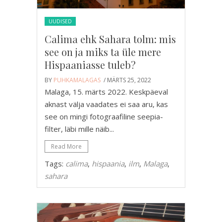
UUDISED
Calima ehk Sahara tolm: mis
see on ja miks ta üle mere
Hispaaniasse tuleb?
BY
PUHKAMALAGAS
/ MÄRTS 25, 2022
Malaga, 15. märts 2022. Keskpäeval
aknast välja vaadates ei saa aru, kas
see on mingi fotograafiline seepia-
filter, läbi mille näib...
Read More
Tags:
calima
,
hispaania
,
ilm
,
Malaga
,
sahara