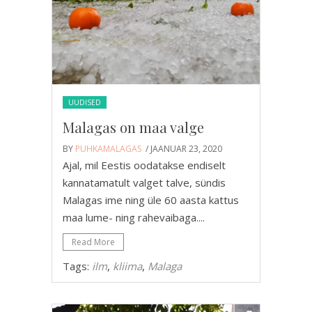
UUDISED
Malagas on maa valge
BY
PUHKAMALAGAS
/ JAANUAR 23, 2020
Ajal, mil Eestis oodatakse endiselt
kannatamatult valget talve, sündis
Malagas ime ning üle 60 aasta kattus
maa lume- ning rahevaibaga....
Read More
Tags:
ilm
,
kliima
,
Malaga