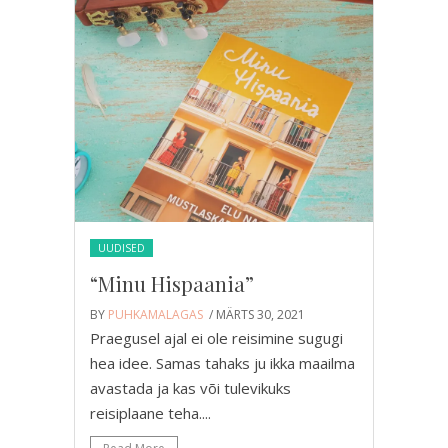
UUDISED
“Minu Hispaania”
BY
PUHKAMALAGAS
/ MÄRTS 30, 2021
Praegusel ajal ei ole reisimine sugugi
hea idee. Samas tahaks ju ikka maailma
avastada ja kas või tulevikuks
reisiplaane teha....