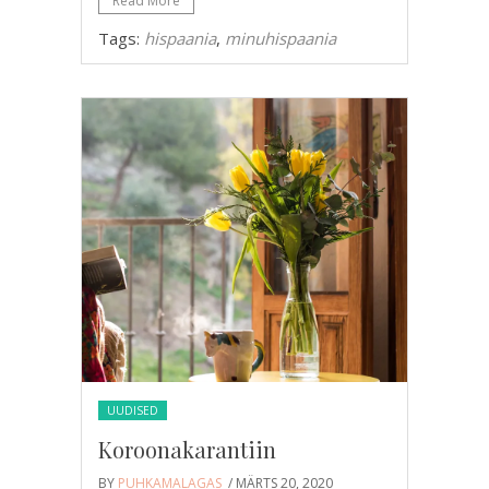
Read More
Tags:
hispaania
,
minuhispaania
UUDISED
Koroonakarantiin
BY
PUHKAMALAGAS
/ MÄRTS 20, 2020