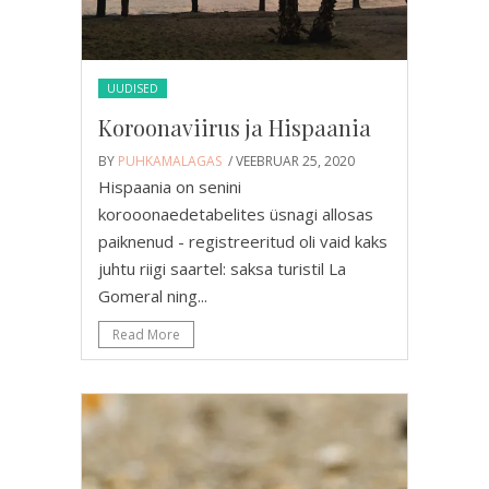
UUDISED
Koroonaviirus ja Hispaania
BY
PUHKAMALAGAS
/ VEEBRUAR 25, 2020
Hispaania on senini
korooonaedetabelites üsnagi allosas
paiknenud - registreeritud oli vaid kaks
juhtu riigi saartel: saksa turistil La
Gomeral ning...
Read More