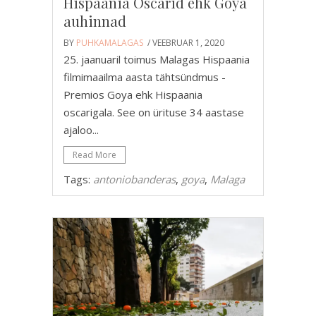
Hispaania Oscarid ehk Goya
auhinnad
BY
PUHKAMALAGAS
/ VEEBRUAR 1, 2020
25. jaanuaril toimus Malagas Hispaania
filmimaailma aasta tähtsündmus -
Premios Goya ehk Hispaania
oscarigala. See on ürituse 34 aastase
ajaloo...
Read More
Tags:
antoniobanderas
,
goya
,
Malaga