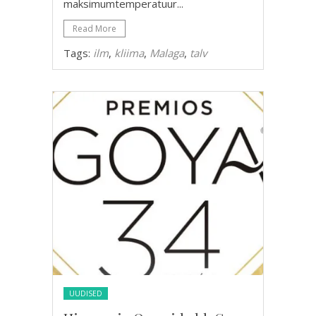
maksimumtemperatuur...
Read More
Tags:
ilm
,
kliima
,
Malaga
,
talv
UUDISED