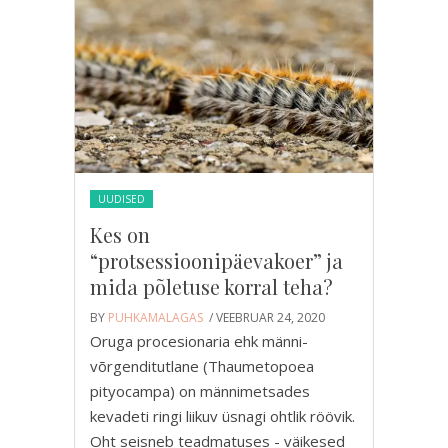
UUDISED
Kes on
“protsessioonipäevakoer” ja
mida põletuse korral teha?
BY
PUHKAMALAGAS
/ VEEBRUAR 24, 2020
Oruga procesionaria ehk männi-
võrgenditutlane (Thaumetopoea
pityocampa) on männimetsades
kevadeti ringi liikuv üsnagi ohtlik röövik.
Oht seisneb teadmatuses - väikesed