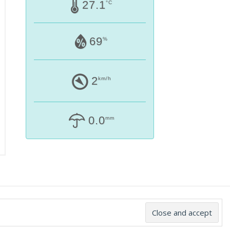
27.1
°C
69
%
2
km/h
0.0
mm