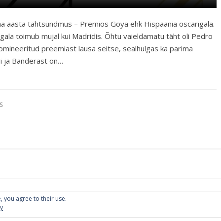
lma aasta tähtsündmus – Premios Goya ehk Hispaania oscarigala.
 gala toimub mujal kui Madridis. Õhtu vaieldamatu täht oli Pedro
 nomineeritud preemiast lausa seitse, sealhulgas ka parima
i ja Banderast on…
S
, you agree to their use.
cy