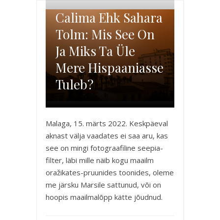
Calima Ehk Sahara
Tolm: Mis See On
Ja Miks Ta Üle
Mere Hispaaniasse
Tuleb?
Malaga, 15. märts 2022. Keskpäeval
aknast välja vaadates ei saa aru, kas
see on mingi fotograafiline seepia-
filter, läbi mille näib kogu maailm
oražikates-pruunides toonides, oleme
me järsku Marsile sattunud, või on
hoopis maailmalõpp kätte jõudnud.
Calima on täiesti tavaline